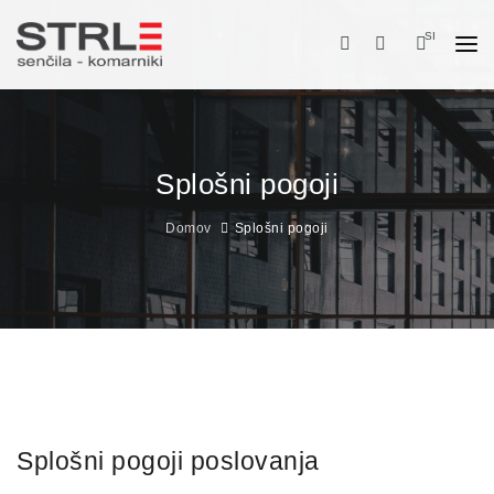
SI
DOMOV
O NAS
Splošni pogoji
ZUNANJA SENČILA
NOTRANJA SENČILA
Domov
Splošni pogoji
KOMARNIKI
STORITVE
SPLETNI NAKUP
PRIJAVA / REGISTRACIJA
Splošni pogoji poslovanja