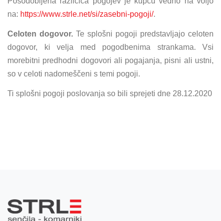
Posodobljena različica pogojev je kupcu vedno na voljo
na:
https://www.strle.net/si/zasebni-pogoji/
.
Celoten dogovor.
Te splošni pogoji predstavljajo celoten
dogovor, ki velja med pogodbenima strankama. Vsi
morebitni predhodni dogovori ali pogajanja, pisni ali ustni,
so v celoti nadomeščeni s temi pogoji.
Ti splošni pogoji poslovanja so bili sprejeti dne 28.12.2020