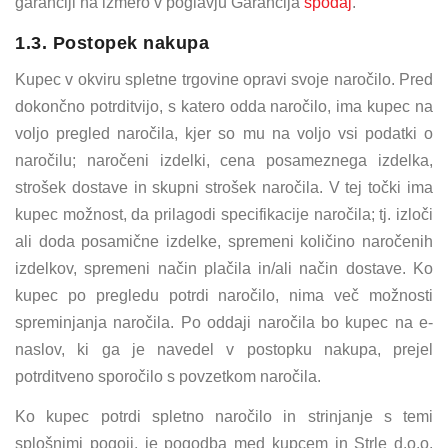
garanciji na izmero v poglavju Garancija
spodaj
.
1.3. Postopek nakupa
Kupec v okviru spletne trgovine opravi svoje naročilo. Pred
dokončno potrditvijo, s katero odda naročilo, ima kupec na
voljo pregled naročila, kjer so mu na voljo vsi podatki o
naročilu; naročeni izdelki, cena posameznega izdelka,
strošek dostave in skupni strošek naročila. V tej točki ima
kupec možnost, da prilagodi specifikacije naročila; tj. izloči
ali doda posamične izdelke, spremeni količino naročenih
izdelkov, spremeni način plačila in/ali način dostave. Ko
kupec po pregledu potrdi naročilo, nima več možnosti
spreminjanja naročila. Po oddaji naročila bo kupec na e-
naslov, ki ga je navedel v postopku nakupa, prejel
potrditveno sporočilo s povzetkom naročila.
Ko kupec potrdi spletno naročilo in strinjanje s temi
splošnimi pogoji, je pogodba med kupcem in Strle d.o.o.