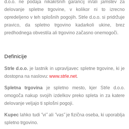
d.o.o. ne podaja nikakršnih garancij in/ali jamstev za
delovanje spletne trgovine, v kolikor ni to izrecno
opredeljeno v teh splošnih pogojih. Strle d.o.o. si pridržuje
pravico, da spletno trgovino kadarkoli ukine, brez
predhodnega obvestila ali trgovino začasno onemogoči.
Definicije
Strle d.o.o.
je lastnik in upravljavec spletne trgovine, ki je
dostopna na naslovu:
www.strle.net
.
Spletna trgovina
je spletno mesto, kjer Strle d.o.o.
omogoča nakup svojih izdelkov preko spleta in za katere
delovanje veljajo ti splošni pogoji.
Kupec
lahko tudi ˝vi˝ ali ˝vas˝ je fizična oseba, ki uporablja
spletno trgovino.