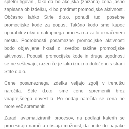
spletni trgovini, tako da bo akcijska (znižana) cena jasno
zapisana ob izdelku, ki bo predmet promocijske aktivnosti.
Občasno lahko Strle d.o.o. ponudi tudi posebne
promocijske kode za popust. Takšno kodo sme kupec
uporabiti v okviru nakupnega procesa na za to označenem
mestu. Podrobnosti posamezne promocijske aktivnosti
bodo objavljene hkrati z izvedbo takšne promocijske
aktivnosti. Popusti, promocijske kode in druge ugodnosti
se ne seštevajo, razen če je tako izrecno določeno s strani
Strle d.o.o.
Cene posameznega izdelka veljajo zgolj v trenutku
naročila. Strle d.o.o. sme cene spremeniti brez
vnaprejšnega obvestila. Po oddaji naročila se cena ne
more več spremeniti.
Zaradi avtomatiziranih procesov, na podlagi katerih se
procesirajo naročila obstaja možnost, da pride do napake