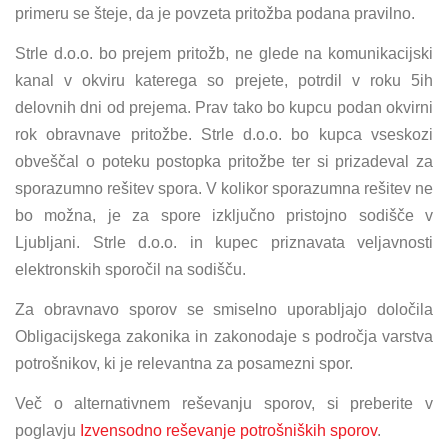
primeru se šteje, da je povzeta pritožba podana pravilno.
Strle d.o.o. bo prejem pritožb, ne glede na komunikacijski
kanal v okviru katerega so prejete, potrdil v roku 5ih
delovnih dni od prejema. Prav tako bo kupcu podan okvirni
rok obravnave pritožbe. Strle d.o.o. bo kupca vseskozi
obveščal o poteku postopka pritožbe ter si prizadeval za
sporazumno rešitev spora. V kolikor sporazumna rešitev ne
bo možna, je za spore izključno pristojno sodišče v
Ljubljani. Strle d.o.o. in kupec priznavata veljavnosti
elektronskih sporočil na sodišču.
Za obravnavo sporov se smiselno uporabljajo določila
Obligacijskega zakonika in zakonodaje s področja varstva
potrošnikov, ki je relevantna za posamezni spor.
Več o alternativnem reševanju sporov, si preberite v
poglavju
Izvensodno reševanje potrošniških sporov
.