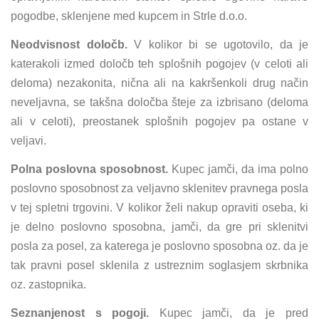
pogodbe, sklenjene med kupcem in Strle d.o.o.
Neodvisnost določb.
V kolikor bi se ugotovilo, da je
katerakoli izmed določb teh splošnih pogojev (v celoti ali
deloma) nezakonita, nična ali na kakršenkoli drug način
neveljavna, se takšna določba šteje za izbrisano (deloma
ali v celoti), preostanek splošnih pogojev pa ostane v
veljavi.
Polna poslovna sposobnost.
Kupec jamči, da ima polno
poslovno sposobnost za veljavno sklenitev pravnega posla
v tej spletni trgovini. V kolikor želi nakup opraviti oseba, ki
je delno poslovno sposobna, jamči, da gre pri sklenitvi
posla za posel, za katerega je poslovno sposobna oz. da je
tak pravni posel sklenila z ustreznim soglasjem skrbnika
oz. zastopnika.
Seznanjenost s pogoji.
Kupec jamči, da je pred