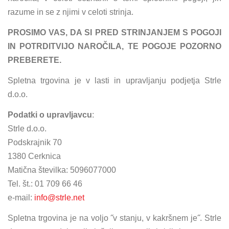
razume in se z njimi v celoti strinja.
PROSIMO VAS, DA SI PRED STRINJANJEM S POGOJI
IN POTRDITVIJO NAROČILA, TE POGOJE POZORNO
PREBERETE.
Spletna trgovina je v lasti in upravljanju podjetja Strle
d.o.o.
Podatki o upravljavcu
:
Strle d.o.o.
Podskrajnik 70
1380 Cerknica
Matična številka: 5096077000
Tel. št.: 01 709 66 46
e-mail:
info@strle.net
Spletna trgovina je na voljo ˝v stanju, v kakršnem je˝. Strle