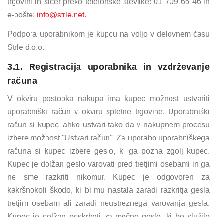
trgovini in sicer preko telefonske številke: 01 709 66 46 in
e-pošte:
info@strle.net
.
Podpora uporabnikom je kupcu na voljo v delovnem času
Strle d.o.o.
3.1. Registracija uporabnika in vzdrževanje
računa
V okviru postopka nakupa ima kupec možnost ustvariti
uporabniški račun v okviru spletne trgovine. Uporabniški
račun si kupec lahko ustvari tako da v nakupnem procesu
izbere možnost ˝Ustvari račun˝. Za uporabo uporabniškega
računa si kupec izbere geslo, ki ga pozna zgolj kupec.
Kupec je dolžan geslo varovati pred tretjimi osebami in ga
ne sme razkriti nikomur. Kupec je odgovoren za
kakršnokoli škodo, ki bi mu nastala zaradi razkritja gesla
tretjim osebam ali zaradi neustreznega varovanja gesla.
Kupec je dolžan poskrbeti za močno geslo, ki bo služilo