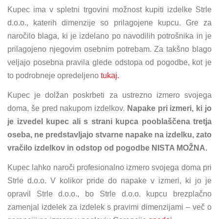
Kupec ima v spletni trgovini možnost kupiti izdelke Strle
d.o.o., katerih dimenzije so prilagojene kupcu. Gre za
naročilo blaga, ki je izdelano po navodilih potrošnika in je
prilagojeno njegovim osebnim potrebam. Za takšno blago
veljajo posebna pravila glede odstopa od pogodbe, kot je
to podrobneje opredeljeno
tukaj.
Kupec je dolžan poskrbeti za ustrezno izmero svojega
doma, še pred nakupom izdelkov.
Napake pri izmeri, ki jo
je izvedel kupec ali s strani kupca pooblaščena tretja
oseba, ne predstavljajo stvarne napake na izdelku, zato
vračilo izdelkov in odstop od pogodbe NISTA MOŽNA.
Kupec lahko naroči profesionalno izmero svojega doma pri
Strle d.o.o. V kolikor pride do napake v izmeri, ki jo je
opravil Strle d.o.o., bo Strle d.o.o. kupcu brezplačno
zamenjal izdelek za izdelek s pravimi dimenzijami – več o