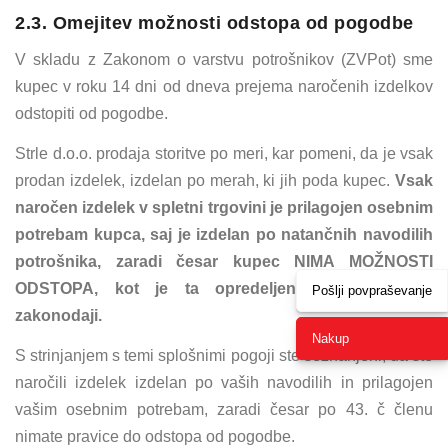
2.3. Omejitev možnosti odstopa od pogodbe
V skladu z Zakonom o varstvu potrošnikov (ZVPot) sme
kupec v roku 14 dni od dneva prejema naročenih izdelkov
odstopiti od pogodbe.
Strle d.o.o. prodaja storitve po meri, kar pomeni, da je vsak
prodan izdelek, izdelan po merah, ki jih poda kupec.
Vsak
naročen izdelek v spletni trgovini je prilagojen osebnim
potrebam kupca, saj je izdelan po natančnih navodilih
potrošnika, zaradi česar kupec NIMA MOŽNOSTI
ODSTOPA, kot je ta opredeljena v potrošniški
Pošlji povpraševanje
zakonodaji.
Nakup
S strinjanjem s temi splošnimi pogoji ste seznanjeni, da ste
naročili izdelek izdelan po vaših navodilih in prilagojen
vašim osebnim potrebam, zaradi česar po 43. č členu
nimate pravice do odstopa od pogodbe.