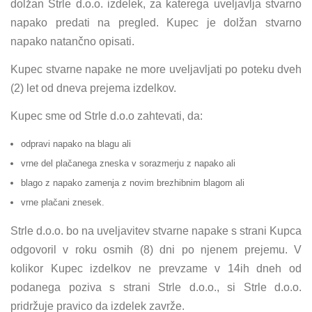
dolžan Strle d.o.o. izdelek, za katerega uveljavlja stvarno
napako predati na pregled. Kupec je dolžan stvarno
napako natančno opisati.
Kupec stvarne napake ne more uveljavljati po poteku dveh
(2) let od dneva prejema izdelkov.
Kupec sme od Strle d.o.o zahtevati, da:
odpravi napako na blagu ali
vrne del plačanega zneska v sorazmerju z napako ali
blago z napako zamenja z novim brezhibnim blagom ali
vrne plačani znesek.
Strle d.o.o. bo na uveljavitev stvarne napake s strani Kupca
odgovoril v roku osmih (8) dni po njenem prejemu. V
kolikor Kupec izdelkov ne prevzame v 14ih dneh od
podanega poziva s strani Strle d.o.o., si Strle d.o.o.
pridržuje pravico da izdelek zavrže.