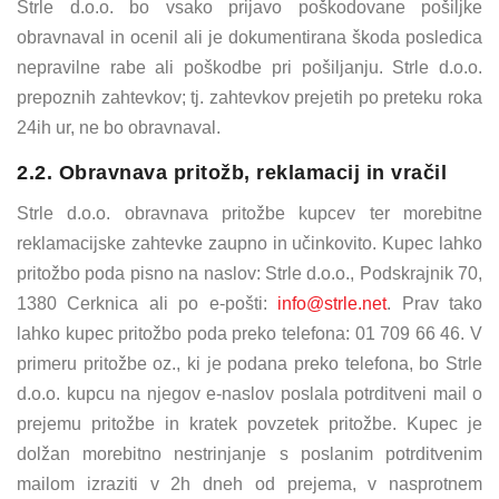
Strle d.o.o. bo vsako prijavo poškodovane pošiljke
obravnaval in ocenil ali je dokumentirana škoda posledica
nepravilne rabe ali poškodbe pri pošiljanju. Strle d.o.o.
prepoznih zahtevkov; tj. zahtevkov prejetih po preteku roka
24ih ur, ne bo obravnaval.
2.2. Obravnava pritožb, reklamacij in vračil
Strle d.o.o. obravnava pritožbe kupcev ter morebitne
reklamacijske zahtevke zaupno in učinkovito. Kupec lahko
pritožbo poda pisno na naslov: Strle d.o.o., Podskrajnik 70,
1380 Cerknica ali po e-pošti:
info@strle.net
. Prav tako
lahko kupec pritožbo poda preko telefona: 01 709 66 46. V
primeru pritožbe oz., ki je podana preko telefona, bo Strle
d.o.o. kupcu na njegov e-naslov poslala potrditveni mail o
prejemu pritožbe in kratek povzetek pritožbe. Kupec je
dolžan morebitno nestrinjanje s poslanim potrditvenim
mailom izraziti v 2h dneh od prejema, v nasprotnem