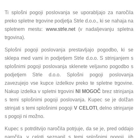
Ti splošni pogoji poslovanja se uporabljajo za naročila
preko spletne trgovine podjetja Strle d.o.o., ki se nahaja na
spletnem mestu:
www.strle.net
(v nadaljevanju spletna
trgovina).
Splošni pogoji poslovanja prestavljajo pogodbo, ki se
sklepa med vami in podjetjem Strle d.o.o. S strinjanjem s
splošnimi pogoji poslovanja sklenete veljavno pogodbo s
podjetjem Strle d.o.o. Splošni pogoji poslovanja
zavezujejo vse kupce izdelkov preko te spletne trgovine.
Nakup izdelka v spletni trgovini
NI MOGOČ
brez strinjanja
s temi splošnimi pogoji poslovanja. Kupec se je dolžan
strinjati s temi splošnimi pogoji
V CELOTI
, delno strinjanje
s pogoji ni možno.
Kupec s potrditvijo naročila potrjuje, da se je, pred oddajo
naročila, v celoti seznanil s temi splošnimi pogoji, jih