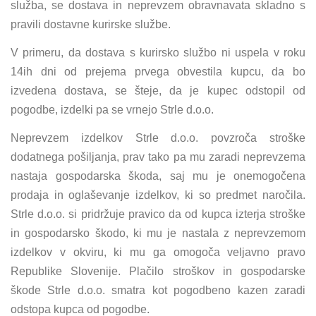
služba, se dostava in neprevzem obravnavata skladno s
pravili dostavne kurirske službe.
V primeru, da dostava s kurirsko službo ni uspela v roku
14ih dni od prejema prvega obvestila kupcu, da bo
izvedena dostava, se šteje, da je kupec odstopil od
pogodbe, izdelki pa se vrnejo Strle d.o.o.
Neprevzem izdelkov Strle d.o.o. povzroča stroške
dodatnega pošiljanja, prav tako pa mu zaradi neprevzema
nastaja gospodarska škoda, saj mu je onemogočena
prodaja in oglaševanje izdelkov, ki so predmet naročila.
Strle d.o.o. si pridržuje pravico da od kupca izterja stroške
in gospodarsko škodo, ki mu je nastala z neprevzemom
izdelkov v okviru, ki mu ga omogoča veljavno pravo
Republike Slovenije. Plačilo stroškov in gospodarske
škode Strle d.o.o. smatra kot pogodbeno kazen zaradi
odstopa kupca od pogodbe.