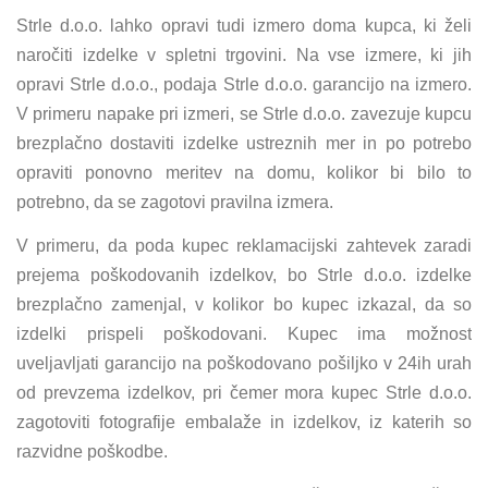
Strle d.o.o. lahko opravi tudi izmero doma kupca, ki želi
naročiti izdelke v spletni trgovini. Na vse izmere, ki jih
opravi Strle d.o.o., podaja Strle d.o.o. garancijo na izmero.
V primeru napake pri izmeri, se Strle d.o.o. zavezuje kupcu
brezplačno dostaviti izdelke ustreznih mer in po potrebo
opraviti ponovno meritev na domu, kolikor bi bilo to
potrebno, da se zagotovi pravilna izmera.
V primeru, da poda kupec reklamacijski zahtevek zaradi
prejema poškodovanih izdelkov, bo Strle d.o.o. izdelke
brezplačno zamenjal, v kolikor bo kupec izkazal, da so
izdelki prispeli poškodovani. Kupec ima možnost
uveljavljati garancijo na poškodovano pošiljko v 24ih urah
od prevzema izdelkov, pri čemer mora kupec Strle d.o.o.
zagotoviti fotografije embalaže in izdelkov, iz katerih so
razvidne poškodbe.