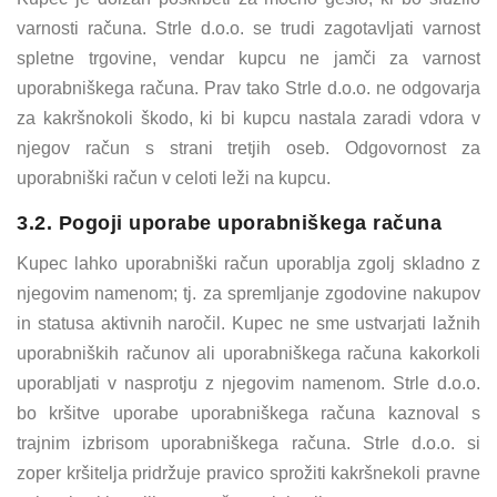
varnosti računa. Strle d.o.o. se trudi zagotavljati varnost
spletne trgovine, vendar kupcu ne jamči za varnost
uporabniškega računa. Prav tako Strle d.o.o. ne odgovarja
za kakršnokoli škodo, ki bi kupcu nastala zaradi vdora v
njegov račun s strani tretjih oseb. Odgovornost za
uporabniški račun v celoti leži na kupcu.
3.2. Pogoji uporabe uporabniškega računa
Kupec lahko uporabniški račun uporablja zgolj skladno z
njegovim namenom; tj. za spremljanje zgodovine nakupov
in statusa aktivnih naročil. Kupec ne sme ustvarjati lažnih
uporabniških računov ali uporabniškega računa kakorkoli
uporabljati v nasprotju z njegovim namenom. Strle d.o.o.
bo kršitve uporabe uporabniškega računa kaznoval s
trajnim izbrisom uporabniškega računa. Strle d.o.o. si
zoper kršitelja pridržuje pravico sprožiti kakršnekoli pravne