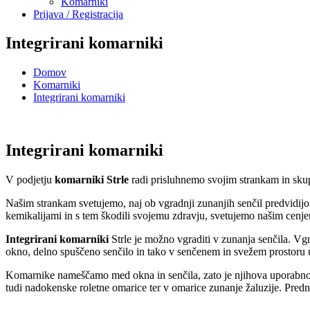
Komarniki
Prijava / Registracija
Integrirani komarniki
Domov
Komarniki
Integrirani komarniki
Integrirani komarniki
V podjetju
komarniki Strle
radi prisluhnemo svojim strankam in skupa
Našim strankam svetujemo, naj ob vgradnji zunanjih senčil predvidijo
kemikalijami in s tem škodili svojemu zdravju, svetujemo našim cenj
Integrirani komarniki
Strle je možno vgraditi v zunanja senčila. Vgr
okno, delno spuščeno senčilo in tako v senčenem in svežem prostoru u
Komarnike nameščamo med okna in senčila, zato je njihova uporabnost
tudi nadokenske roletne omarice ter v omarice zunanje žaluzije. Pre