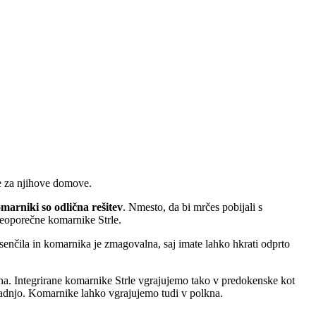
še za njihove domove.
marniki so odlična rešitev
. Nmesto, da bi mrčes pobijali s
neoporečne komarnike Strle.
 senčila in komarnika je zmagovalna, saj imate lahko hkrati odprto
a. Integrirane komarnike Strle vgrajujemo tako v predokenske kot
radnjo. Komarnike lahko vgrajujemo tudi v polkna.