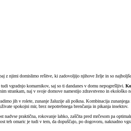
j z njimi domislimo rešitve, ki zadovoljijo njihove želje in so najbolj
 tudi vgradnjo komarnikov, saj so ti dandanes v domu nepogrešljivi.
Ko
enim strankam, naj v svoje domove namestijo zdravstveno in ekološko 
adimo jih v rolete, zunanje žaluzije ali polkna. Kombinacija zunanjega
živate spokojni mir, brez nepotrebnega brenčanja in pikanja insektov.
 nadvse praktična, rokovanje lahko, zaščita pred mrčesom pa optimaln
dnost teh omaric je tudi v tem, da dopuščajo, po dogovoru, naknadno vg