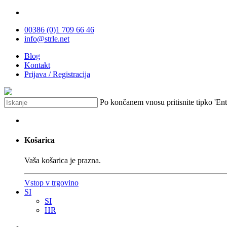
00386 (0)1 709 66 46
info@strle.net
Blog
Kontakt
Prijava / Registracija
Po končanem vnosu pritisnite tipko 'Enter
Košarica
Vaša košarica je prazna.
Vstop v trgovino
SI
SI
HR