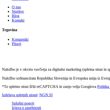
O nas
Storitve
Blog
Kontakt
Trgovina
Komarniki
Pliseji
Naložbo je v okviru vavčerja za digitalni marketing (spletna stran in 
Naložbo sofinancirata Republika Slovenija in Evropska unija iz Evrop
*To spletno stran ščiti reCAPTCHA in zanjo velja Googlova
Politika
Izdelava spletnih strani
:
NGN.SI
Splošni pogoji
Izjava o zasebnosti