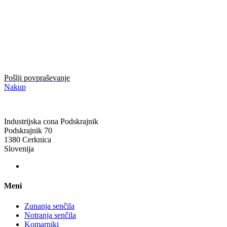
Pošlji povpraševanje
Nakup
Industrijska cona Podskrajnik
Podskrajnik 70
1380 Cerknica
Slovenija
Meni
Zunanja senčila
Notranja senčila
Komarniki