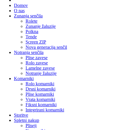
Domov
O nas
Zunanja senčila
Rolete
Zunanje žaluzije
Polkna
Tende
Screen ZIP
Nova generacija senčil
Notranja senčila
Plise zavese
Rolo zavese
Lamelne zavese
Notranje žaluzije
Komarniki
Rolo komarniki
Drsni komarniki
Plise komarniki
Vrata komarniki
Fiksni komarniki
Integrirani komarniki
Storitve
Spletni nakup
Pliseji