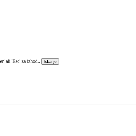
' ali 'Esc' za izhod..
Iskanje