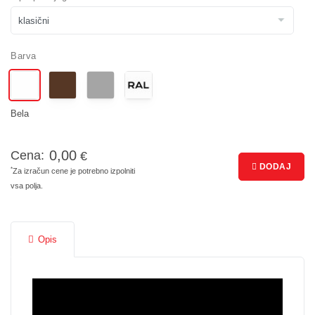
Barva
bela
0,00
Cena:
€
DODAJ
*
Za izračun cene je potrebno izpolniti
vsa polja.
Opis