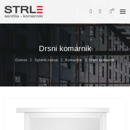
SI
DOMOV
O NAS
Drsni komarnik
ZUNANJA SENČILA
NOTRANJA SENČILA
Domov
Spletni nakup
Komarniki
Drsni komarnik
KOMARNIKI
STORITVE
SPLETNI NAKUP
PRIJAVA / REGISTRACIJA